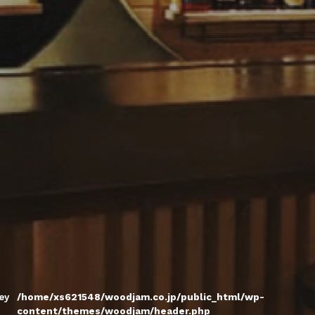
ey
/home/xs621548/woodjam.co.jp/public_html/wp-
content/themes/woodjam/header.php