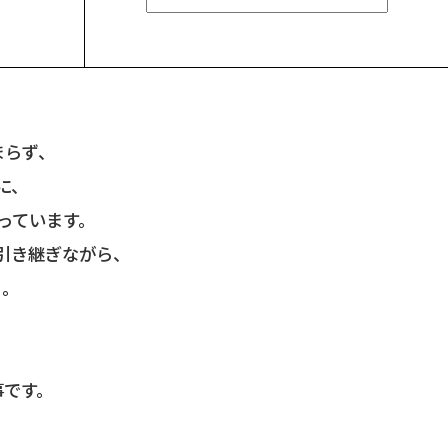
まらず、
に、
っています。
引き継ぎながら、
る。
事です。