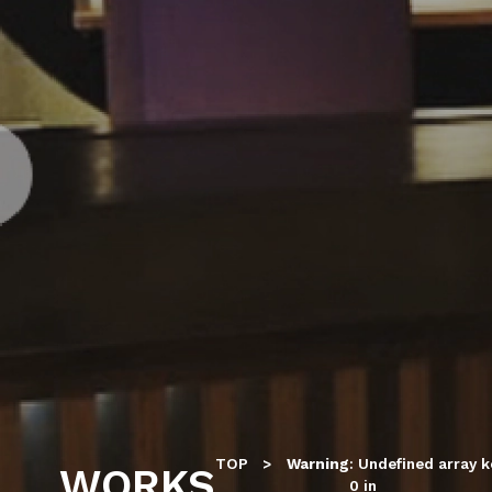
TOP
Warning
: Undefined array k
WORKS
0 in