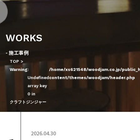
WORKS
- 施工事例
TOP
Warning
:
/home/xs621548/woodjam.co.jp/public_
Undefined
content/themes/woodjam/header.php
array key
0 in
クラフトジンジャー
2026.04.30